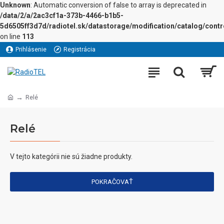
Unknown
: Automatic conversion of false to array is deprecated in
/data/2/a/2ac3cf1a-373b-4466-b1b5-
5d6505ff3d7d/radiotel.sk/datastorage/modification/catalog/contro
on line
113
Prihlásenie
Registrácia
Relé
Relé
V tejto kategórii nie sú žiadne produkty.
POKRAČOVAŤ