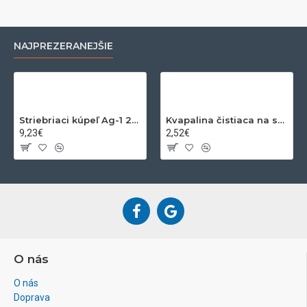
NAJPREZERANEJŠIE
Striebriaci kúpeľ Ag-1 200ml
Kvapalina čistiaca na striebro a zlato 200ml
9,23€
2,52€
O nás
O nás
Doprava