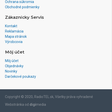
Ochrana súkromia
Obchodné podmienky
Zákaznícky Servis
Kontakt
Reklamácia
Mapa stránok
Výrobcovia
Môj účet
Môj účet
Objednávky
Novinky
Darčekové poukazy
Copyright © 2020, RadioTEL.sk, Všetky práva vyhradené
Webstránka od
digi
media