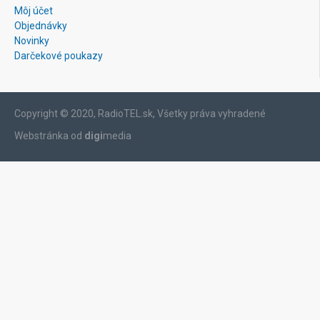
Môj účet
Objednávky
Novinky
Darčekové poukazy
Copyright © 2020, RadioTEL.sk, Všetky práva vyhradené
Webstránka od
digi
media