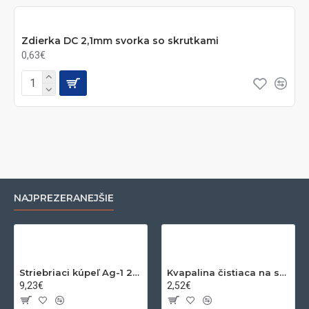
Zdierka DC 2,1mm svorka so skrutkami
0,63€
NAJPREZERANEJŠIE
Striebriaci kúpeľ Ag-1 200ml
Kvapalina čistiaca na striebro a zlato 200ml
9,23€
2,52€