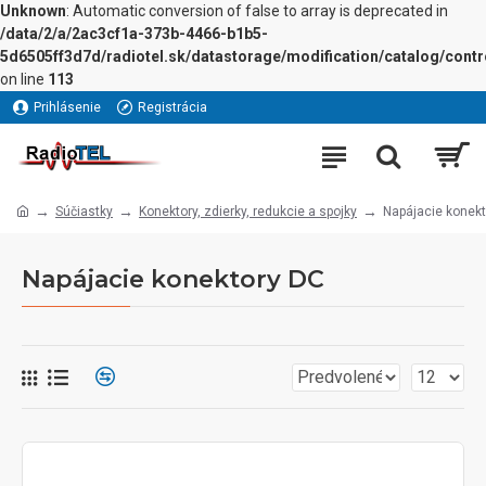
Unknown
: Automatic conversion of false to array is deprecated in
/data/2/a/2ac3cf1a-373b-4466-b1b5-
5d6505ff3d7d/radiotel.sk/datastorage/modification/catalog/contro
on line
113
Prihlásenie
Registrácia
Súčiastky
Konektory, zdierky, redukcie a spojky
Napájacie konek
Napájacie konektory DC