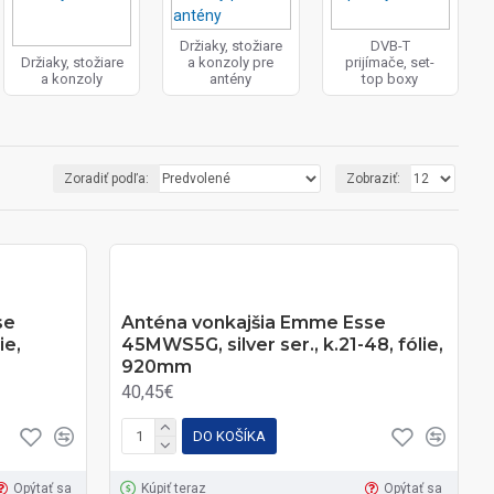
Držiaky, stožiare
DVB-T
Držiaky, stožiare
a konzoly pre
prijímače, set-
a konzoly
antény
top boxy
Zoradiť podľa:
Zobraziť:
se
Anténa vonkajšia Emme Esse
ie,
45MWS5G, silver ser., k.21-48, fólie,
920mm
40,45€
DO KOŠÍKA
Opýtať sa
Kúpiť teraz
Opýtať sa