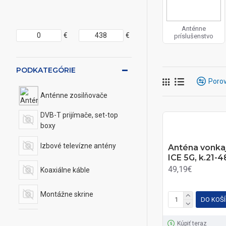
Anténne
€
€
príslušenstvo
PODKATEGÓRIE
Porov
Anténne zosilňovače
DVB-T prijímače, set-top
boxy
Izbové televízne antény
Anténa vonka
ICE 5G, k.21-
49,19€
Koaxiálne káble
Montážne skrine
DO KOŠ
Účastnícke zásuvky - TV,
Kúpiť teraz
SAT, Dáta