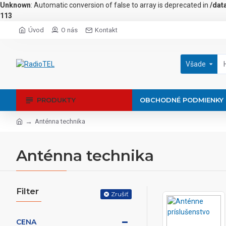
Unknown
: Automatic conversion of false to array is deprecated in
/dat
113
Úvod
O nás
Kontakt
Všade
PRODUKTY
OBCHODNÉ PODMIENKY
Anténna technika
Anténna technika
Filter
Zrušiť
CENA