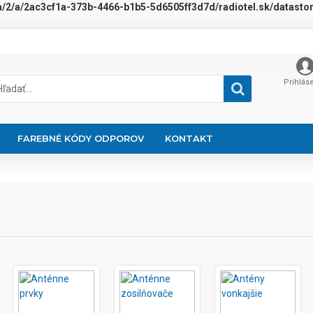
a/2/a/2ac3cf1a-373b-4466-b1b5-5d6505ff3d7d/radiotel.sk/datastora
Prihlás
FAREBNÉ KÓDY ODPOROV
KONTAKT