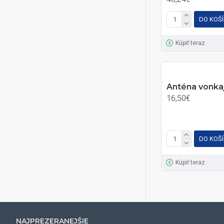
DO KOŠ
Kúpiť teraz
Anténa vonka
16,50€
DO KOŠ
Kúpiť teraz
NAJPREZERANEJŠIE