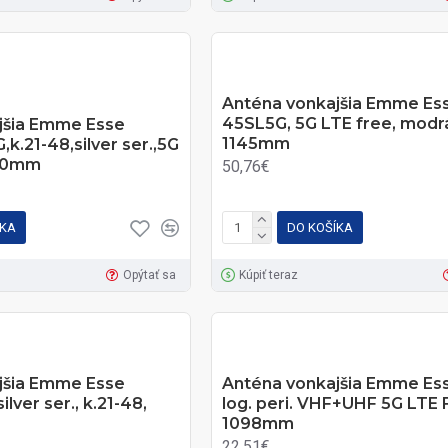
Anténa vonkajšia Emme Es
45SL5G, 5G LTE free, modrá 
jšia Emme Esse
1145mm
k.21-48,silver ser.,5G
130mm
50,76€
ÍKA
DO KOŠÍKA
Opýtať sa
Kúpiť teraz
jšia Emme Esse
Anténa vonkajšia Emme Es
lver ser., k.21-48,
log. peri. VHF+UHF 5G LTE 
1098mm
22,51€