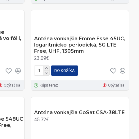
se
vo fólii,
Anténa vonkajšia Emme Esse 45UC,
logaritmicko-periodická, 5G LTE
Free, UHF, 1305mm
23,09€
DO KOŠÍKA
Opýtať sa
Kúpiť teraz
Opýtať sa
Anténa vonkajšia GoSat GSA-38LTE
se 548UC
45,72€
Free,