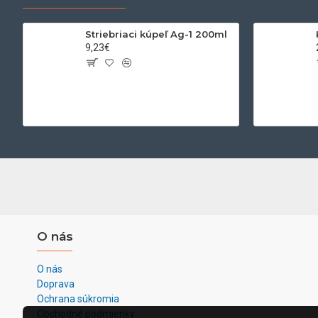
Striebriaci kúpeľ Ag-1 200ml
9,23€
O nás
O nás
Doprava
Ochrana súkromia
Obchodné podmienky