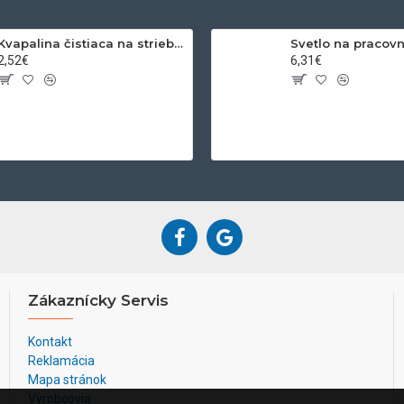
Kvapalina čistiaca na striebro a zlato 200ml
2,52€
6,31€
Zákaznícky Servis
Kontakt
Reklamácia
Mapa stránok
Výrobcovia