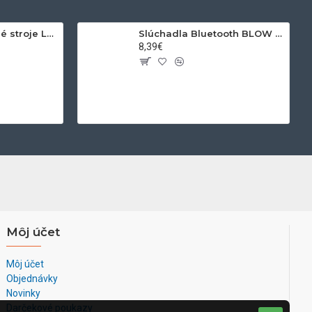
Svetlo na pracovné stroje LED STU wl-830R23
Slúchadla Bluetooth BLOW 32-776 Black
8,39€
Môj účet
Môj účet
Objednávky
Novinky
Darčekové poukazy