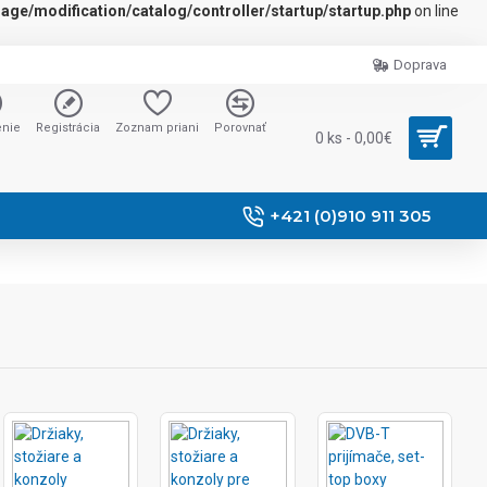
ge/modification/catalog/controller/startup/startup.php
on line
Doprava
enie
Registrácia
Zoznam priani
Porovnať
0 ks - 0,00€
+421 (0)910 911 305