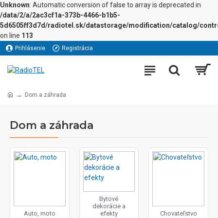
Unknown
: Automatic conversion of false to array is deprecated in
/data/2/a/2ac3cf1a-373b-4466-b1b5-
5d6505ff3d7d/radiotel.sk/datastorage/modification/catalog/contro
on line
113
Prihlásenie
Registrácia
Dom a záhrada
Dom a záhrada
Bytové
dekorácie a
Auto, moto
efekty
Chovateľstvo