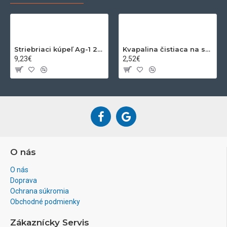
Striebriaci kúpeľ Ag-1 200ml
Kvapalina čistiaca na striebro a zlato 200ml
9,23€
2,52€
O nás
O nás
Doprava
Ochrana súkromia
Obchodné podmienky
Zákaznícky Servis