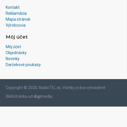
Kontakt
Reklamácia
Mapa stránok
Výrobcovia
Môj účet
Môj účet
Objednávky
Novinky
Darčekové poukazy
Copyright © 2020, RadioTEL.sk, Všetky práva vyhradené
Webstránka od
digi
media