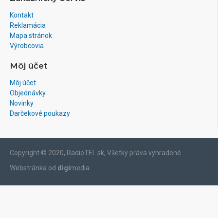
Kontakt
Reklamácia
Mapa stránok
Výrobcovia
Môj účet
Môj účet
Objednávky
Novinky
Darčekové poukazy
Copyright © 2020, RadioTEL.sk, Všetky práva vyhradené
Webstránka od
digi
media