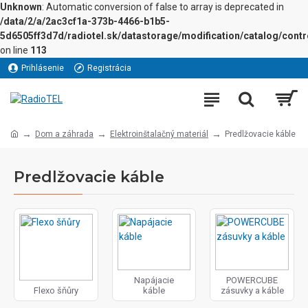
Unknown
: Automatic conversion of false to array is deprecated in
/data/2/a/2ac3cf1a-373b-4466-b1b5-
5d6505ff3d7d/radiotel.sk/datastorage/modification/catalog/contro
on line
113
Prihlásenie
Registrácia
Dom a záhrada
Elektroinštalačný materiál
Predlžovacie káble
Predlžovacie káble
Napájacie
POWERCUBE
Flexo šňůry
káble
zásuvky a káble