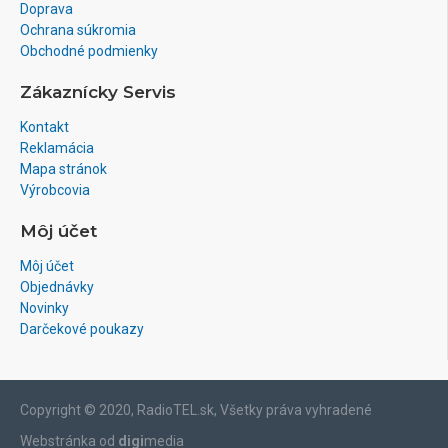
Doprava
Ochrana súkromia
Obchodné podmienky
Zákaznícky Servis
Kontakt
Reklamácia
Mapa stránok
Výrobcovia
Môj účet
Môj účet
Objednávky
Novinky
Darčekové poukazy
Copyright © 2020, RadioTEL.sk, Všetky práva vyhradené
Webstránka od
digi
media