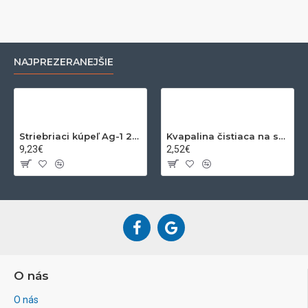
NAJPREZERANEJŠIE
Striebriaci kúpeľ Ag-1 200ml
Kvapalina čistiaca na striebro a zlato 200ml
9,23€
2,52€
O nás
O nás