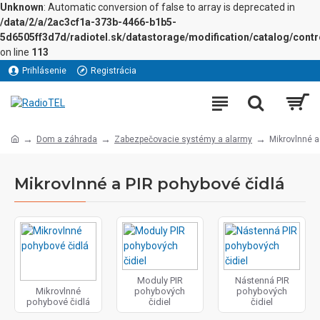
Unknown
: Automatic conversion of false to array is deprecated in
/data/2/a/2ac3cf1a-373b-4466-b1b5-
5d6505ff3d7d/radiotel.sk/datastorage/modification/catalog/contro
on line
113
Prihlásenie
Registrácia
Dom a záhrada
Zabezpečovacie systémy a alarmy
Mikrovlnné a
Mikrovlnné a PIR pohybové čidlá
Moduly PIR
Nástenná PIR
Mikrovlnné
pohybových
pohybových
pohybové čidlá
čidiel
čidiel