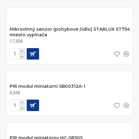
Mikrovlnný senzor (pohybové čidlo) STARLUX ST754
miesto vypínača
17,30€
PIR modul miniaturní SB00312A-1
4,34€
PIR modul miniatúrny HC-SR505