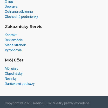
O nás
Doprava
Ochrana súkromia
Obchodné podmienky
Zákaznícky Servis
Kontakt
Reklamácia
Mapa stránok
Výrobcovia
Môj účet
Môj účet
Objednávky
Novinky
Darčekové poukazy
Copyright © 2020, RadioTEL.sk, Všetky práva vyhradené