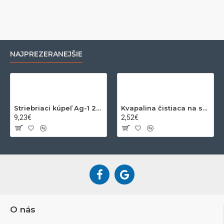
NAJPREZERANEJŠIE
Striebriaci kúpeľ Ag-1 200ml
Kvapalina čistiaca na striebro a zlato 200ml
9,23€
2,52€
O nás