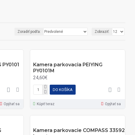
Zoradiť podľa:
Zobraziť:
G PY0101
Kamera parkovacia PEIYING
PY0101M
24,60€
DO KOŠÍKA
Opýtať sa
Kúpiť teraz
Opýtať sa
G
Kamera parkovacie COMPASS 33592