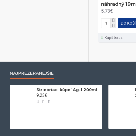
náhradný 19
5,73€
DO KOŠ
Kúpiť teraz
NAJPREZERANEJŠIE
Striebriaci kúpeľ Ag-1 200ml
9,23€