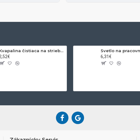
Kvapalina čistiaca na striebro a zlato 200ml
2,52€
6,31€
Zákaznícky Servis