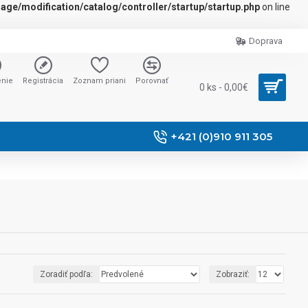
ge/modification/catalog/controller/startup/startup.php
on line
Doprava
enie
Registrácia
Zoznam priani
Porovnať
0 ks - 0,00€
+421 (0)910 911 305
Zoradiť podľa:
Zobraziť: