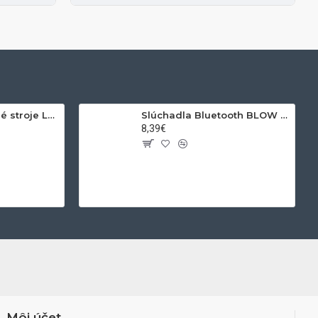
Svetlo na pracovné stroje LED STU wl-830R23
Slúchadla Bluetooth BLOW 32-776 Black
8,39€
Môj účet