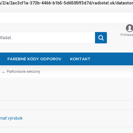
a/2/a/2ac3cf1a-373b-4466-b1b5-5d6505ff3d7d/radiotel.sk/datastora
Prihlás
FAREBNÉ KÓDY ODPOROV
KONTAKT
Parkovacie senzory
nať výrobok