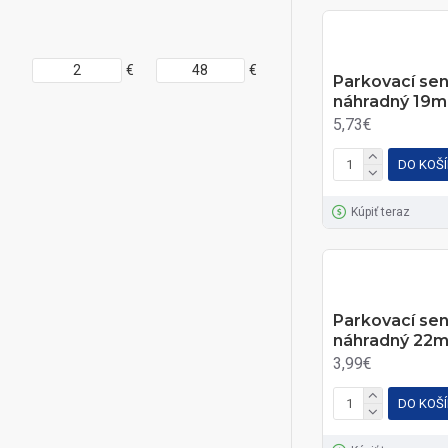
€
€
Parkovací se
náhradný 19
5,73€
DO KOŠ
Kúpiť teraz
Parkovací se
náhradný 22
3,99€
DO KOŠ