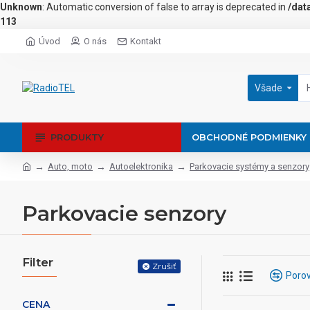
Unknown
: Automatic conversion of false to array is deprecated in
/dat
113
Úvod
O nás
Kontakt
Všade
PRODUKTY
OBCHODNÉ PODMIENKY
Auto, moto
Autoelektronika
Parkovacie systémy a senzory
Parkovacie senzory
Filter
Zrušiť
Porov
CENA