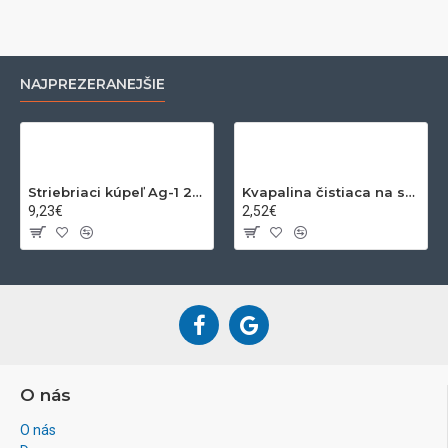
NAJPREZERANEJŠIE
Striebriaci kúpeľ Ag-1 200ml
Kvapalina čistiaca na striebro a zlato 200ml
9,23€
2,52€
O nás
O nás