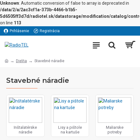
Unknown
: Automatic conversion of false to array is deprecated in
/data/2/a/2ac3cf1a-373b-4466-b1b5-
5d6505ff3d7d/radiotel.sk/datastorage/modification/catalog/contro
on line
113
Prihlásenie
Registrácia
Dielňa
Stavebné náradie
Stavebné náradie
Inštalatérske
Lisy a pištole
Maliarske
náradie
na kartuše
potreby