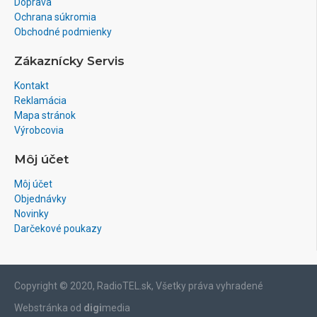
Doprava
Ochrana súkromia
Obchodné podmienky
Zákaznícky Servis
Kontakt
Reklamácia
Mapa stránok
Výrobcovia
Môj účet
Môj účet
Objednávky
Novinky
Darčekové poukazy
Copyright © 2020, RadioTEL.sk, Všetky práva vyhradené
Webstránka od
digi
media