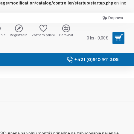
ge/modification/catalog/controller/startup/startup.php
on line
Doprava
enie
Registrácia
Zoznam priani
Porovnať
0 ks - 0,00€
+421 (0)910 911 305
C určená na voľnú montáž prípadne na zabudovanie najlepšie