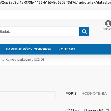
a/2/a/2ac3cf1a-373b-4466-b1b5-5d6505ff3d7d/radiotel.sk/datastora
Prihlás
FAREBNÉ KÓDY ODPOROV
KONTAKT
Kamera parkovacia CCD 08
POPIS
HODNOTENIA
CCD farebná kamera PAL/NTS