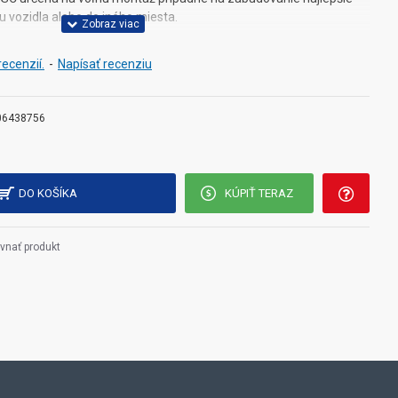
 vozidla alebo do iného miesta.
recenzií.
-
Napísať recenziu
strihnutí modrej slučky
06438756
ie (voliteľné) po prestrihnutí bielej slučky zmizne.
DO KOŠÍKA
KÚPIŤ TERAZ
do + 75 °C
vnať produkt
ej, AGC a BLC
eo výstup - CINCH samica, napájanie - voľné drôty
rozmer vrátane zápustnej časti 27 x 22 x 28 mm)
 mm