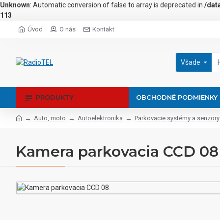
Unknown
: Automatic conversion of false to array is deprecated in
/dat
113
Úvod
O nás
Kontakt
Všade
PRODUKTY
OBCHODNÉ PODMIENKY
Auto, moto
Autoelektronika
Parkovacie systémy a senzory
Kamera parkovacia CCD 08