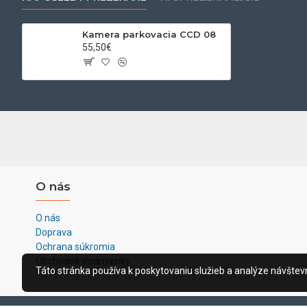
Kamera parkovacia CCD 08
55,50€
O nás
O nás
Doprava
Ochrana súkromia
Obchodné podmienky
Táto stránka používa k poskytovaniu služieb a analýze návštevn