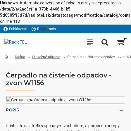
Unknown
: Automatic conversion of false to array is deprecated in
/data/2/a/2ac3cf1a-373b-4466-b1b5-
5d6505ff3d7d/radiotel.sk/datastorage/modification/catalog/contro
on line
113
Prihlásenie
Registrácia
Dielňa
Stavebné náradie
Čerpadlo na čistenie odpadov - zvon W
Čerpadlo na čistenie odpadov -
zvon W1156
POPIS
Určite ste sa stretli s upchatým záchodom, a pomocou pumpy