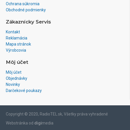
Ochrana súkromia
Obchodné podmienky
Zákaznícky Servis
Kontakt
Reklamácia
Mapa stránok
Výrobcovia
Môj účet
Môj účet
Objednávky
Novinky
Darčekové poukazy
Copyright © 2020, RadioTEL.sk, Všetky práva vyhradené
Webstránka od
digi
media