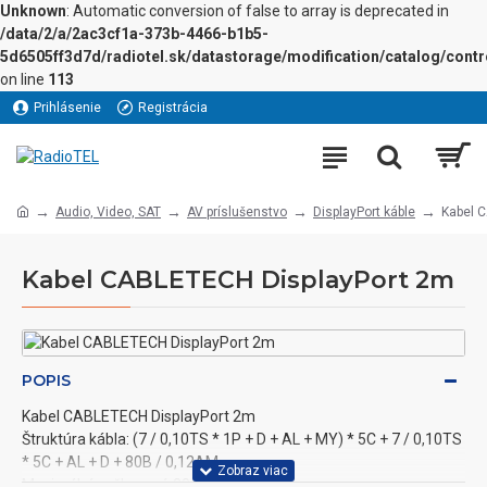
Unknown
: Automatic conversion of false to array is deprecated in
/data/2/a/2ac3cf1a-373b-4466-b1b5-
5d6505ff3d7d/radiotel.sk/datastorage/modification/catalog/contro
on line
113
Prihlásenie
Registrácia
Audio, Video, SAT
AV príslušenstvo
DisplayPort káble
Kabel 
Kabel CABLETECH DisplayPort 2m
POPIS
Kabel CABLETECH DisplayPort 2m
Štruktúra kábla: (7 / 0,10TS * 1P + D + AL + MY) * 5C + 7 / 0,10TS
* 5C + AL + D + 80B / 0,12AM
Maximální poškození: 3840 * 2160 P.