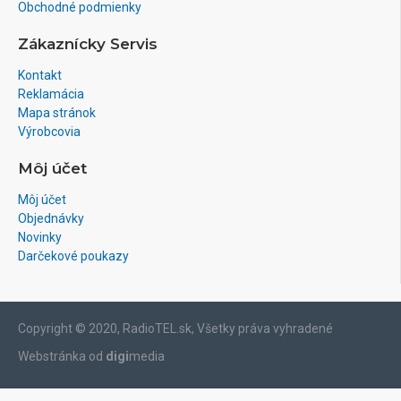
Obchodné podmienky
Zákaznícky Servis
Kontakt
Reklamácia
Mapa stránok
Výrobcovia
Môj účet
Môj účet
Objednávky
Novinky
Darčekové poukazy
Copyright © 2020, RadioTEL.sk, Všetky práva vyhradené
Webstránka od
digi
media