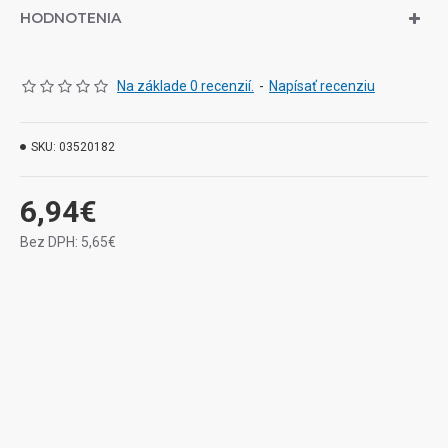
HODNOTENIA
Materiál izolovaného pláště: PVC
Izolační odpor:> = 5 Ohm
Kontaktní odpor: (max.) 7 OM
Priemerné trvanie PVC pláště: 6,0 mm
Na základe 0 recenzií.
-
Napísať recenziu
Délka 2m
SKU:
03520182
6,94€
Bez DPH: 5,65€