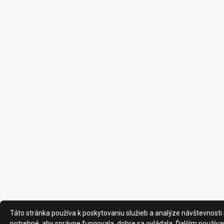
Táto stránka používa k poskytovaniu služieb a analýze návštevnosti 
potrebné, aby správne fungovala, dobre sa ovládala. Ďalším používa