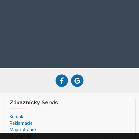
vymeniť filter alebo doplniť 
Svetlo generované indikátoro
vás rušiť ani v noci.
Pítko sa vyznačuje premysle
čistenie a matný priehľadný k
Vodotesný chránič zaisťuje káb
odolnosť proti hryzeniu - zu
umožňuje domácim miláčikom 
jej čerpadlo je možné vymeniť
Technické parametre:
- Farba: Tmavo šedá
- Rozmery: 160x160x158 m
- Hmotnosť: 0,65 kg
Zákaznícky Servis
- Materiál: ABS
- Kapacita: 1.8L
Kontakt
- Napätie: 5V DC
Reklamácia
Mapa stránok
Výrobcovia