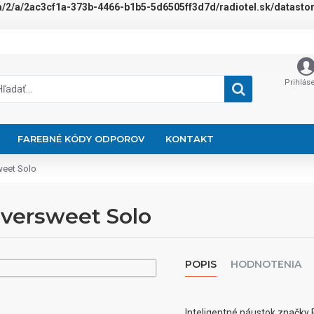
a/2/a/2ac3cf1a-373b-4466-b1b5-5d6505ff3d7d/radiotel.sk/datastora
Prihlás
FAREBNÉ KÓDY ODPOROV
KONTAKT
weet Solo
versweet Solo
POPIS
HODNOTENIA
Inteligentné náustok značky 