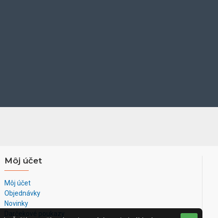
vodu v náustku. Upozorní vás tiež na aktuálne spustený režim.
m je jemné a rozptýlené, takže nedráždi oči a neoslňuje. Nebude
ným dizajnom. Jeho jednoduchá modulárna konštrukcia uľahčuje
ryt umožňuje neustály prehľad o aktuálnej hladine vody.
el pri čistení zariadenia a nylonový oplet zaisťuje trvanlivosť a
by vášho domáceho maznáčika ho neohrozia. Plytká miska na pitie
pohodlné pitie. Ďalšou výhodou napájačky Eversweet Solo je, že
.
m
Môj účet
Môj účet
Objednávky
Novinky
Darčekové poukazy