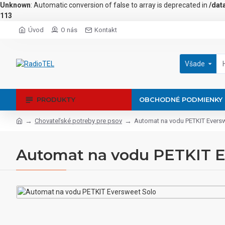
Unknown
: Automatic conversion of false to array is deprecated in
/dat
113
Úvod
O nás
Kontakt
Všade
PRODUKTY
OBCHODNÉ PODMIENKY
Chovateľské potreby pre psov
Automat na vodu PETKIT Evers
Automat na vodu PETKIT E