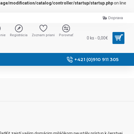
ge/modification/catalog/controller/startup/startup.php
on line
Doprava
enie
Registrácia
Zoznam priani
Porovnať
0 ks - 0,00€
+421 (0)910 911 305
PetKit zaistí vašim domácim miláčikom neustály prístup k čerstvej,