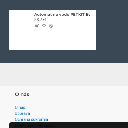
Automat na vodu PETKIT Eversweet Solo
53,77€
O nás
O nás
Doprava
Ochrana súkromia
Obchodné podmienky