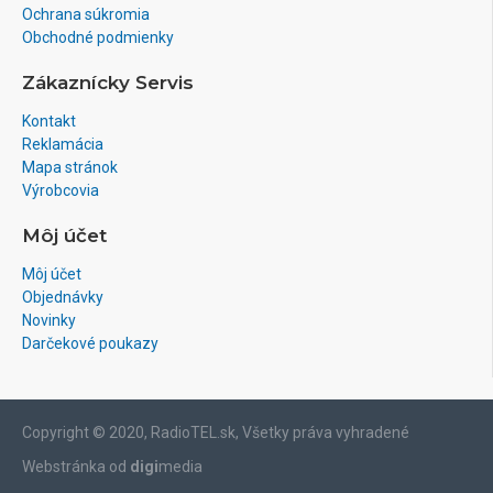
Ochrana súkromia
Obchodné podmienky
Zákaznícky Servis
Kontakt
Reklamácia
Mapa stránok
Výrobcovia
Môj účet
Môj účet
Objednávky
Novinky
Darčekové poukazy
Copyright © 2020, RadioTEL.sk, Všetky práva vyhradené
Webstránka od
digi
media