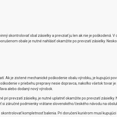
ný skontrolovať obal zásielky a prevziať ju len ak nie je poškodená. V
orušenom obale je nutné nahlásiť okamžite po prevzatí zásielky. Nesk
atí. Ak je zistené mechanické poškodenie obalu výrobku, je kupujúci pov
škodenie v priebehu prepravy nesie dopravca, nakoľko všetok tovar j
ľava alebo dodaný nový výrobok.
pri prevzatí zásielky, je nutné uplatniť okamžite po prevzatí zásielky
ť si záručné podmienky vrátane slovenského/českého návodu na obsluhu
skontrolovať kompletnosť balenia. Pri doručení kuriérom musí kupujúci