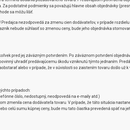
 Za podstatné podmienky sa považujú hlavne obsah objednávky (presná š
ode sa môžu líšiť.
 ! Predajca nezodpovedá za zmenu cien dodávateľov, v prípade rozdie
kazník nebude súhlasiť so zmenou ceny, bude jeho objednávka stornova
oľvek pred jej záväzným potvrdením. Po záväznom potvrdení objednávk
i povinný uhradiť predávajúcemu škodu vzniknutú týmto jednaním. Predá
aobstarať alebo v prípade, že v súvislosti so zaistením tovaru došlo už
týchto prípadoch:
efónne číslo, nedostupný, neodpovedá na e-maily atd.)
m zmenila cena dodávateľa tovaru. V prípade, že táto situácia nasta
alebo celú sumu kúpnej ceny, bude mu tato čiastka prevedená späť na jeh