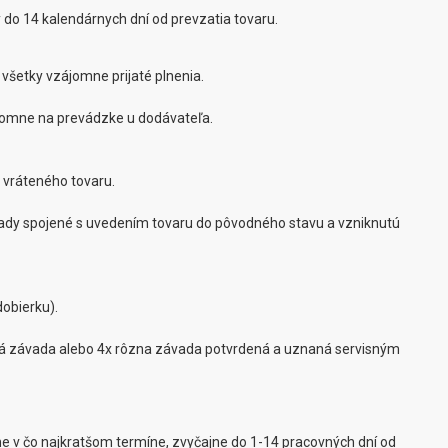
 do 14 kalendárnych dní od prevzatia tovaru.
všetky vzájomne prijaté plnenia.
ísomne na prevádzke u dodávateľa.
 vráteného tovaru.
klady spojené s uvedením tovaru do pôvodného stavu a vzniknutú
obierku).
stá závada alebo 4x rôzna závada potvrdená a uznaná servisným
 v čo najkratšom termíne, zvyčajne do 1-14 pracovných dní od