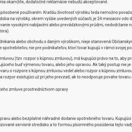
lenia okamžite, dodatočné reklamácie nebudú akceptované.
 spôsobené používaním. Kratšiu životnosť výrobku teda nemožno považov
á doba na výrobky, okrem vyššie uvedených súčastí, je 24 mesiacov odo 
ovanie vysokými nabíjacími alebo prevádzkovými prúdmi, nedodržanie na
ora).
dnikania alebo obchodu s daným výrobkom, nieje stanovená Občianskym
otrebiteľov, nie pre podnikateľov, ktorí tovar kupujú v rámci svojej pod
 zmluvou (tzv. rozpor s kúpnou zmluvou), má kupujúci právo na to, aby 
ujúceho buď výmenou tovaru, alebo jeho opravou. Ak taký postup nie j
 tovaru o rozpore s kúpnou zmluvou vedel alebo rozpor s kúpnou zmluvou
a rozpor existujúci už pri jeho prevzatí, ak to neodporuje povahe tova
ceho zmluve prostredníctvom opravy
ravu alebo bezplatné náhradné dodanie spotrebného tovaru. Kupujúci m
zované servisné stredisko a to formou písomného posúdenia tejto vady