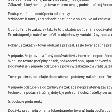
Zákazník, ktorý nekupuje tovar v rámci svojej podnikateľskej činn
Postup v prípade odstúpenia od zmluvy
Vzhľadom k tomu, že v prípade odstúpenia sa zmluva od začiatku ru
Odstúpiť môže zákazník tak, že túto skutočnosť oznámi dodávateľo
Pri odstúpení je nutné uviesť číslo objednávky, variabilný symbol a
Pokiaľ už zákazník tovar obdržal a prevzal, zašle tovar späť na 
V prípade, že je tovar vrátený dodávateľovi v inom ako neporušen
škodu na tovare (neúplný obsah, poškodený obal, opotrebovaný ale
Dodávateľ je v prípade odstúpenia povinný zákazníkovi vrátiť už za
Tovar, prosíme, posielajte doporučene a poistený, nakoľko neruč
V prípade odstúpenia od zmluvy na základe neopraviteľnej závad
technikom, počas záručnej doby), je potrebné doložiť všetky servi
5. Dodacie podmienky
Dodávky predmetu plnenia (objednaného tovaru) budú podľa dostu