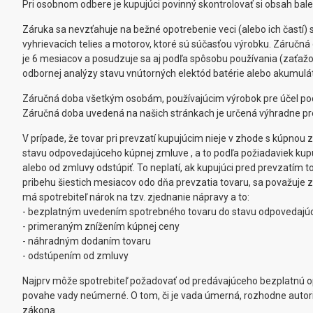
Pri osobnom odbere je kupujúci povinný skontrolovať si obsah ba
Záruka sa nevzťahuje na bežné opotrebenie veci (alebo ich častí)
vyhrievacích telies a motorov, ktoré sú súčasťou výrobku. Záručn
je 6 mesiacov a posudzuje sa aj podľa spôsobu používania (zaťaž
odbornej analýzy stavu vnútorných elektód batérie alebo akumulát
Záručná doba všetkým osobám, používajúcim výrobok pre účel po
Záručná doba uvedená na našich stránkach je určená výhradne pre sp
V prípade, že tovar pri prevzatí kupujúcim nieje v zhode s kúpnou
stavu odpovedajúceho kúpnej zmluve , a to podľa požiadaviek kup
alebo od zmluvy odstúpiť. To neplatí, ak kupujúci pred prevzatím
pribehu šiestich mesiacov odo dňa prevzatia tovaru, sa považuje z
má spotrebiteľ nárok na tzv. zjednanie nápravy a to:
- bezplatným uvedením spotrebného tovaru do stavu odpovedajú
- primeraným znížením kúpnej ceny
- náhradným dodaním tovaru
- odstúpením od zmluvy
Najprv môže spotrebiteľ požadovať od predávajúceho bezplatnú op
povahe vady neúmerné. O tom, či je vada úmerná, rozhodne autori
zákona.