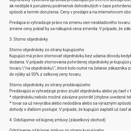
ak nedôjde k porušeniu podmienok dohodnutých v čase potvrdenia.
spôsob a termín doručenia. Ceny v predajni a na internetovom obch
Predajca si vyhradzuje právo na zmenu cien neskladového tovaru
zmene ceny pokiaľ by sa nákupná cena zmenila. V prípade, že zá
3. Storno objednávky
Storno objednávky zo strany kupujúceho
Kupujúci má právo stornovať objednávku bez udania dôvodu kedyk
dodania. V prípade stornovania potvrdenej objednávky je kupujúc
tovaru \"na objednávku\", ktoré bolo nutné na želanie zákazníka z
do výšky až 50% z celkovej ceny tovaru.
Storno objednávky zo strany predávajúceho
Predávajúci si vyhradzuje právo zrušiť objednávku alebo jej časť v 
* objednávku nebolo možné záväzne potvrdiť (chybne uvedené tel
* tovar sa už nevyrába alebo nedodáva alebo sa výrazným spôsobo
dohody o ďalšom postupe. V prípade, že kupujúci zaplatil už časť 
4. Odstúpenie od kúpnej zmluvy (zásielkový obchod)
Odstúpenie od kúpnej zmluvy zo strany kupujúceho