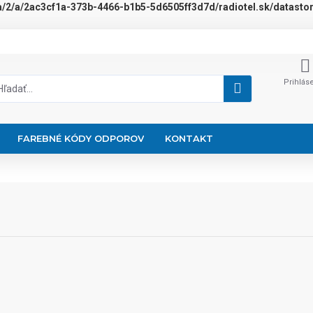
a/2/a/2ac3cf1a-373b-4466-b1b5-5d6505ff3d7d/radiotel.sk/datastora
Prihlás
FAREBNÉ KÓDY ODPOROV
KONTAKT