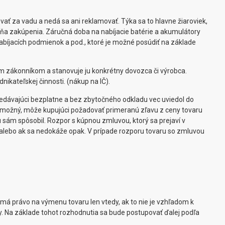
ať za vadu a nedá sa ani reklamovať. Týka sa to hlavne žiaroviek,
dňa zakúpenia. Záručná doba na nabíjacie batérie a akumulátory
bíjacích podmienok a pod., ktoré je možné posúdiť na základe
 zákonníkom a stanovuje ju konkrétny dovozca či výrobca.
nikateľskej činnosti. (nákup na IČ).
predávajúci bezplatne a bez zbytočného odkladu vec uviedol do
e možný, môže kupujúci požadovať primeranú zľavu z ceny tovaru
 sám spôsobil. Rozpor s kúpnou zmluvou, ktorý sa prejaví v
ru alebo ak sa nedokáže opak. V prípade rozporu tovaru so zmluvou
á právo na výmenu tovaru len vtedy, ak to nie je vzhľadom k
. Na základe tohot rozhodnutia sa bude postupovať ďalej podľa