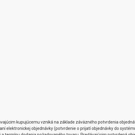
dávajúcim kupujúcemu vzniká na základe záväzného potvrdenia objednáv
aní elektronickej objednávky (potvrdenie o prijatí objednávky do systé
i a termínu dodania požadovaného tovaru. Predávajúcim potvrdená obje