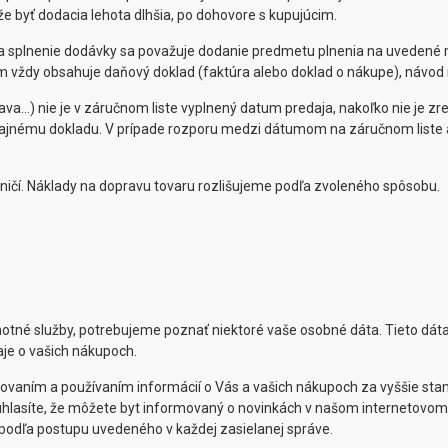
 byť dodacia lehota dlhšia, po dohovore s kupujúcim.
 splnenie dodávky sa považuje dodanie predmetu plnenia na uvedené m
m vždy obsahuje daňový doklad (faktúra alebo doklad o nákupe), návod n
a...) nie je v záručnom liste vyplnený datum predaja, nakoľko nie je zr
edajnému dokladu. V prípade rozporu medzi dátumom na záručnom list
aničí. Náklady na dopravu tovaru rozlišujeme podľa zvoleného spôsobu.
né služby, potrebujeme poznať niektoré vaše osobné dáta. Tieto dáta
je o vašich nákupoch.
vaním a používaním informácií o Vás a vašich nákupoch za vyššie stan
súhlasíte, že môžete byt informovaný o novinkách v našom internetovom
 podľa postupu uvedeného v každej zasielanej správe.