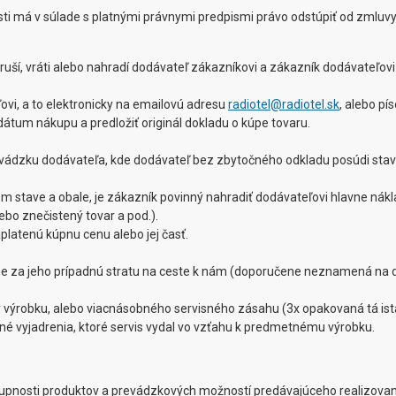
osti má v súlade s platnými právnymi predpismi právo odstúpiť od zmluvy
ší, vráti alebo nahradí dodávateľ zákazníkovi a zákazník dodávateľovi 
vi, a to elektronicky na emailovú adresu
radiotel@radiotel.sk
, alebo p
 dátum nákupu a predložiť originál dokladu o kúpe tovaru.
prevádzku dodávateľa, kde dodávateľ bez zbytočného odkladu posúdi stav
om stave a obale, je zákazník povinný nahradiť dodávateľovi hlavne ná
bo znečistený tovar a pod.).
platenú kúpnu cenu alebo jej časť.
íme za jeho prípadnú stratu na ceste k nám (doporučene neznamená na d
y výrobku, alebo viacnásobného servisného zásahu (3x opakovaná tá i
sné vyjadrenia, ktoré servis vydal vo vzťahu k predmetnému výrobku.
pnosti produktov a prevádzkových možností predávajúceho realizovane