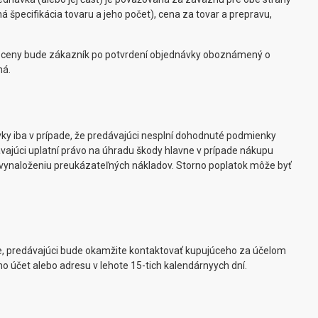
pecifikácia tovaru a jeho počet), cena za tovar a prepravu,
lu ceny bude zákazník po potvrdení objednávky oboznámený o
ná.
y iba v prípade, že predávajúci nesplní dohodnuté podmienky
vajúci uplatní právo na úhradu škody hlavne v prípade nákupu
 k vynaloženiu preukázateľných nákladov. Storno poplatok môže byť
ne, predávajúci bude okamžite kontaktovať kupujúceho za účelom
o účet alebo adresu v lehote 15-tich kalendárnyych dní.