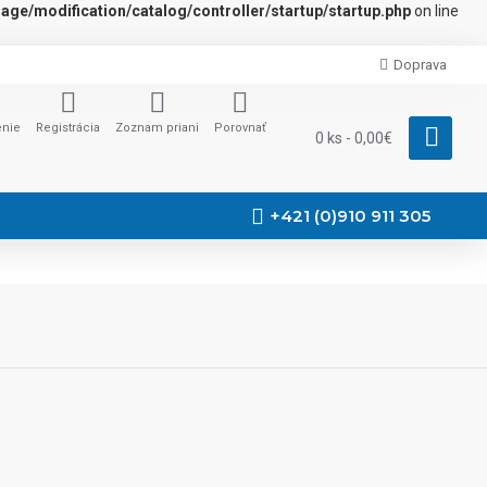
ge/modification/catalog/controller/startup/startup.php
on line
Doprava
enie
Registrácia
Zoznam priani
Porovnať
0 ks - 0,00€
+421 (0)910 911 305