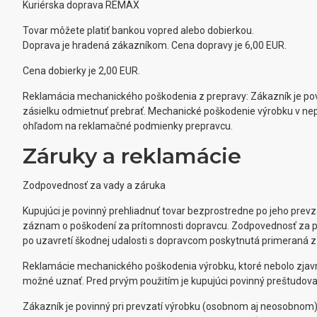
Kuriérska doprava REMAX
Tovar môžete platiť bankou vopred alebo dobierkou.
Doprava je hradená zákazníkom. Cena dopravy je 6,00 EUR.
Cena dobierky je 2,00 EUR.
Reklamácia mechanického poškodenia z prepravy: Zákazník je povin
zásielku odmietnuť prebrať. Mechanické poškodenie výrobku v nep
ohľadom na reklamačné podmienky prepravcu.
Záruky a reklamácie
Zodpovednosť za vady a záruka
Kupujúci je povinný prehliadnuť tovar bezprostredne po jeho prevz
záznam o poškodení za prítomnosti dopravcu. Zodpovednosť za po
po uzavretí škodnej udalosti s dopravcom poskytnutá primeraná z
Reklamácie mechanického poškodenia výrobku, ktoré nebolo zjavné 
možné uznať. Pred prvým použitím je kupujúci povinný preštudova
Zákazník je povinný pri prevzatí výrobku (osobnom aj neosobnom) 