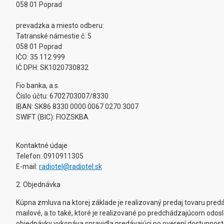
058 01 Poprad
prevadzka a miesto odberu:
Tatranské námestie č. 5
058 01 Poprad
IČO: 35 112 999
IČ DPH: SK1020730832
Fio banka, a.s.
Číslo účtu: 6702703007/8330
IBAN: SK86 8330 0000 0067 0270 3007
SWIFT (BIC): FIOZSKBA
Kontaktné údaje
Telefon: 0910911305
E-mail:
radiotel@radiotel.sk
2. Objednávka
Kúpna zmluva na ktorej základe je realizovaný predaj tovaru pre
mailové, a to také, ktoré je realizované po predchádzajúcom odosl
objednávky vykonáva spravidla predávajúci po overení dostupnost