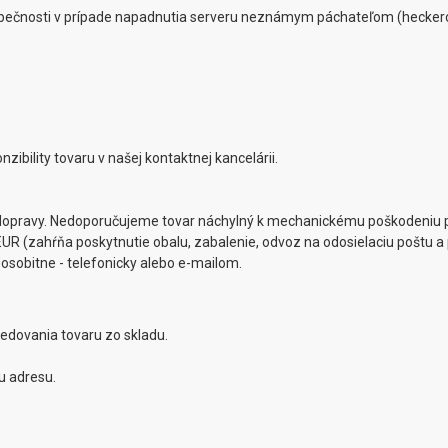
zpečnosti v prípade napadnutia serveru neznámym páchateľom (heckerom
ibility tovaru v našej kontaktnej kancelárii.
 dopravy. Nedoporučujeme tovar náchylný k mechanickému poškodeniu p
R (zahŕňa poskytnutie obalu, zabalenie, odvoz na odosielaciu poštu a 
sobitne - telefonicky alebo e-mailom.
edovania tovaru zo skladu.
u adresu.