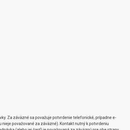
ky. Za záväzné sa považuje potvrdenie telefonické, prípadne e-
mu nieje považované za záväzné). Kontakt nutný k potvrdeniu
dnávka (alebo jej časť) je považovaná za záväznú pre obe strany