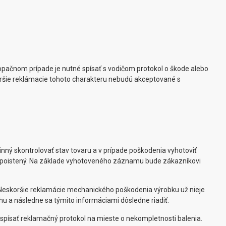
 opačnom prípade je nutné spísať s vodičom protokol o škode alebo
oršie reklámacie tohoto charakteru nebudú akceptované s
inný skontrolovať stav tovaru a v prípade poškodenia vyhotoviť
e poistený. Na základe vyhotoveného záznamu bude zákazníkovi
. Neskoršie reklamácie mechanického poškodenia výrobku už nieje
 a následne sa týmito informáciami dôsledne riadiť.
 spísať reklamačný protokol na mieste o nekompletnosti balenia.