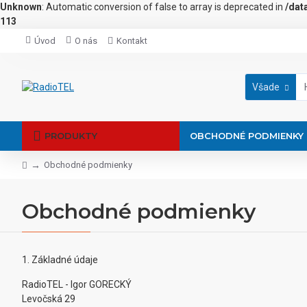
Unknown
: Automatic conversion of false to array is deprecated in
/dat
113
Úvod
O nás
Kontakt
Všade
PRODUKTY
OBCHODNÉ PODMIENKY
Obchodné podmienky
Obchodné podmienky
1. Základné údaje
RadioTEL - Igor GORECKÝ
Levočská 29