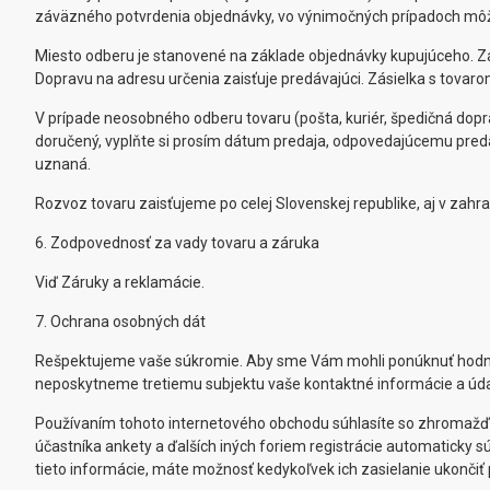
záväzného potvrdenia objednávky, vo výnimočných prípadoch môže
Miesto odberu je stanovené na základe objednávky kupujúceho. Za
Dopravu na adresu určenia zaisťuje predávajúci. Zásielka s tovaro
V prípade neosobného odberu tovaru (pošta, kuriér, špedičná doprav
doručený, vyplňte si prosím dátum predaja, odpovedajúcemu pr
uznaná.
Rozvoz tovaru zaisťujeme po celej Slovenskej republike, aj v zahr
6. Zodpovednosť za vady tovaru a záruka
Viď Záruky a reklamácie.
7. Ochrana osobných dát
Rešpektujeme vaše súkromie. Aby sme Vám mohli ponúknuť hodnot
neposkytneme tretiemu subjektu vaše kontaktné informácie a úda
Používaním tohoto internetového obchodu súhlasíte so zhromažďo
účastníka ankety a ďalších iných foriem registrácie automaticky 
tieto informácie, máte možnosť kedykoľvek ich zasielanie ukončiť