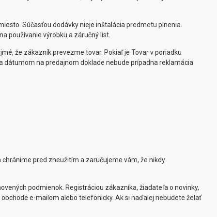
iesto. Súčasťou dodávky nieje inštalácia predmetu plnenia.
a používanie výrobku a záručný list.
ejmé, že zákazník prevezme tovar. Pokiaľ je Tovar v poriadku
e a dátumom na predajnom doklade nebude prípadna reklamácia
 chránime pred zneužitím a zaručujeme vám, že nikdy
ovených podmienok. Registráciou zákazníka, žiadateľa o novinky,
 obchode e-mailom alebo telefonicky. Ak si naďalej nebudete želať