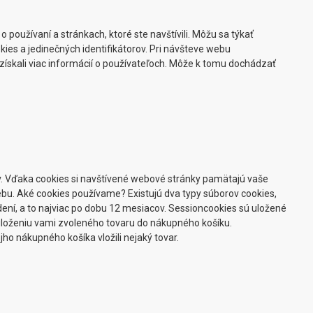
oužívaní a stránkach, ktoré ste navštívili. Môžu sa týkať
ies a jedinečných identifikátorov. Pri návšteve webu
ískali viac informácií o používateľoch. Môže k tomu dochádzať
ev. Vďaka cookies si navštívené webové stránky pamätajú vaše
ebu. Aké cookies používame? Existujú dva typy súborov cookies,
dení, a to najviac po dobu 12 mesiacov. Sessioncookies sú uložené
 uloženiu vami zvoleného tovaru do nákupného košíku.
jho nákupného košíka vložili nejaký tovar.