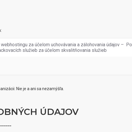
:
webhostingu za účelom uchovávania a zálohovania údajov – Posky
ackovacích služieb za účelom skvalitňovania služieb
nizácii: Nie je a ani sa nezamýšľa.
SOBNÝCH ÚDAJOV
______