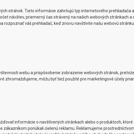
ých stránok. Tieto informácie zahrňujú typ internetového prehliadača
, počet návštev, priemerný čas strávený na našich webových stránkach a 
máha rozpoznať váš prehliadač, keď znovu navštívite našu webovú stránk
števnosti webu a prispôsobenie zobrazenie webových stránok, pretož
, ktoré zhromažďujeme, môžu byť tiež použité pre marketingové účely pr
žďovať informácie o navštívených stránkach alebo o produktoch, ktoré 
e zákazníkom ponúkali cielenú reklamu. Reklamujeme prostredníctvo