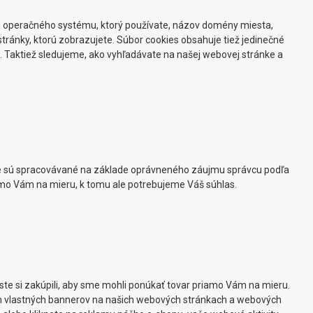
 a operačného systému, ktorý používate, názov domény miesta,
stránky, ktorú zobrazujete. Súbor cookies obsahuje tiež jedinečné
u. Taktiež sledujeme, ako vyhľadávate na našej webovej stránke a
e sú spracovávané na základe oprávneného záujmu správcu podľa
iamo Vám na mieru, k tomu ale potrebujeme Váš súhlas.
ste si zakúpili, aby sme mohli ponúkať tovar priamo Vám na mieru.
m vlastných bannerov na našich webových stránkach a webových