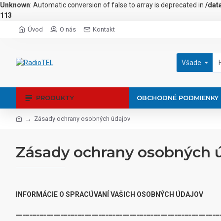
Unknown
: Automatic conversion of false to array is deprecated in
/dat
113
Úvod
O nás
Kontakt
Všade
PRODUKTY
OBCHODNÉ PODMIENKY
Zásady ochrany osobných údajov
Zásady ochrany osobných 
INFORMÁCIE O SPRACÚVANÍ VAŠICH OSOBNÝCH ÚDAJOV
___________________________________________________________