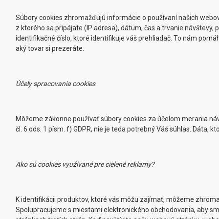
Súbory cookies zhromažďujú informácie o používaní našich webov
z ktorého sa pripájate (IP adresa), dátum, čas a trvanie návštevy
identifikačné číslo, ktoré identifikuje váš prehliadač. To nám po
aký tovar si prezeráte.
Účely spracovania cookies
Môžeme zákonne používať súbory cookies za účelom merania náv
čl. 6 ods. 1 písm. f) GDPR, nie je teda potrebný Váš súhlas. Dáta
Ako sú cookies využívané pre cielené reklamy?
K identifikácii produktov, ktoré vás môžu zajímať, môžeme zhroma
Spolupracujeme s miestami elektronického obchodovania, aby sm