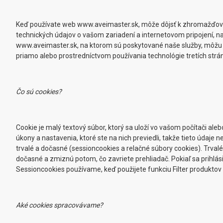
Keď používate web www.aveimaster.sk, môže dôjsť k zhromažďovaniu
technických údajov o vašom zariadení a internetovom pripojení, na
www.aveimaster.sk, na ktorom sú poskytované naše služby, môžu b
priamo alebo prostredníctvom používania technológie tretích strán
Čo sú cookies?
Cookie je malý textový súbor, ktorý sa uloží vo vašom počítači a
úkony a nastavenia, ktoré ste na nich previedli, takže tieto úda
trvalé a dočasné (sessioncookies a relačné súbory cookies). Trva
dočasné a zmiznú potom, čo zavriete prehliadač. Pokiaľ sa prihlás
Sessioncookies používame, keď použijete funkciu Filter produktov a 
Aké cookies spracovávame?