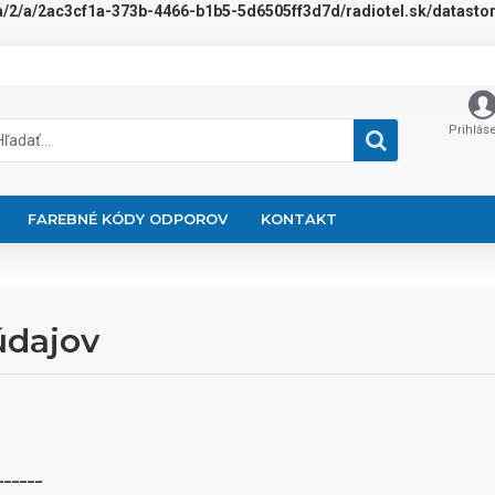
a/2/a/2ac3cf1a-373b-4466-b1b5-5d6505ff3d7d/radiotel.sk/datastora
Prihlás
FAREBNÉ KÓDY ODPOROV
KONTAKT
údajov
______