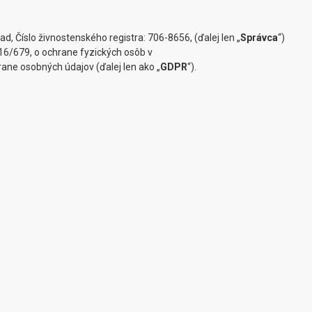
d, Číslo živnostenského registra: 706-8656, (ďalej len „
Správca
“)
/679, o ochrane fyzických osôb v
ane osobných údajov (ďalej len ako „
GDPR
“).