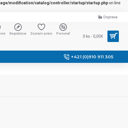
ge/modification/catalog/controller/startup/startup.php
on line
Doprava
enie
Registrácia
Zoznam priani
Porovnať
0 ks - 0,00€
+421 (0)910 911 305