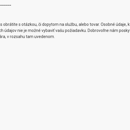
______
brátite s otázkou, či dopytom na službu, alebo tovar. Osobné údaje, k
ch údajov nie je možné vybaviť vašu požiadavku. Dobrovoľne nám posky
ulára, v rozsahu tam uvedenom.