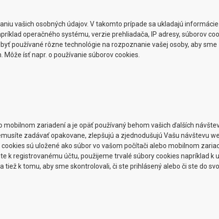
 vašich osobných údajov. V takomto prípade sa ukladajú informácie o p
príklad operačného systému, verzie prehliadača, IP adresy, súborov cook
yť používané rôzne technológie na rozpoznanie vašej osoby, aby sme z
. Môže ísť napr. o používanie súborov cookies.
lebo mobilnom zariadení a je opäť používaný behom vašich ďalších návšt
je nemusíte zadávať opakovane, zlepšujú a zjednodušujú Vašu návštevu w
lé cookies sú uložené ako súbor vo vašom počítači alebo mobilnom zaria
ite k registrovanému účtu, použijeme trvalé súbory cookies napríklad k
tiež k tomu, aby sme skontrolovali, či ste prihlásený alebo či ste do svo